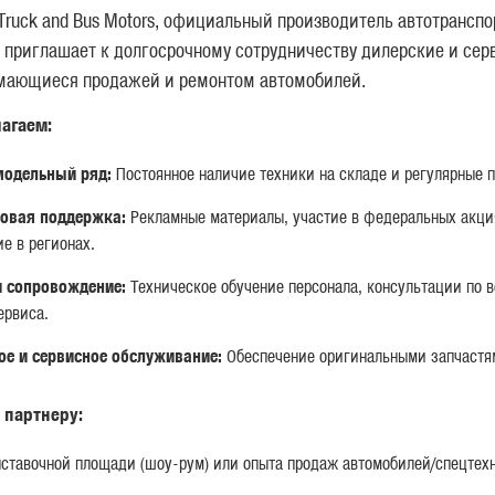
Truck and Bus Motors, официальный производитель автотрансп
 приглашает к долгосрочному сотрудничеству дилерские и се
имающиеся продажей и ремонтом автомобилей.
агаем:
одельный ряд:
Постоянное наличие техники на складе и регулярные п
овая поддержка:
Рекламные материалы, участие в федеральных акци
е в регионах.
и сопровождение:
Техническое обучение персонала, консультации по 
ервиса.
ое и сервисное обслуживание:
Обеспечение оригинальными запчастя
 партнеру:
X4
АВТОСАМОСВАЛ MAN TGS 40.400 6X4
АВТ
ставочной площади (шоу-рум) или опыта продаж автомобилей/спецтех
BB CH KF062
BB 