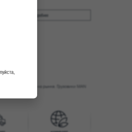
Подробнее
луйста,
идирующие позиции на рынке. Грузовики MAN
 престижных наград.