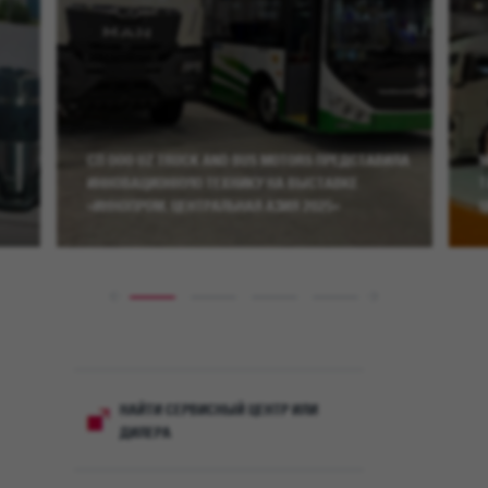
СП ООО UZ TRUCK AND BUS MOTORS ПРЕДСТАВИЛА
М
ИННОВАЦИОННУЮ ТЕХНИКУ НА ВЫСТАВКЕ
T
«ИННОПРОМ. ЦЕНТРАЛЬНАЯ АЗИЯ 2025»
Ц
НАЙТИ СЕРВИСНЫЙ ЦЕНТР ИЛИ
ДИЛЕРА