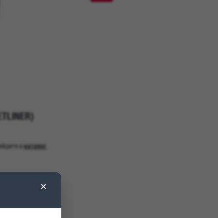
ETLINER)
каталог
рейдите в
.
×