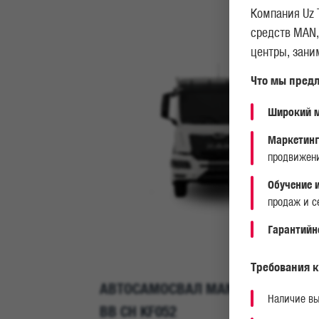
Компания Uz 
средств MAN,
центры, зан
Что мы предл
Широкий м
Маркетинг
продвижени
Обучение 
продаж и с
Гарантийн
Требования к
 (JETLINER)
АВТОСАМОСВАЛ MAN TGS 33.400 6
Наличие вы
BB CH KF052