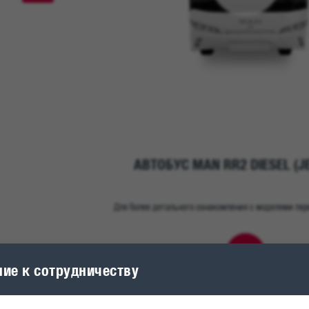
АВТОБУС MAN RR2 DIESEL (J
Для более детального ознакомления с моделями пе
360°
ие к сотрудничеству