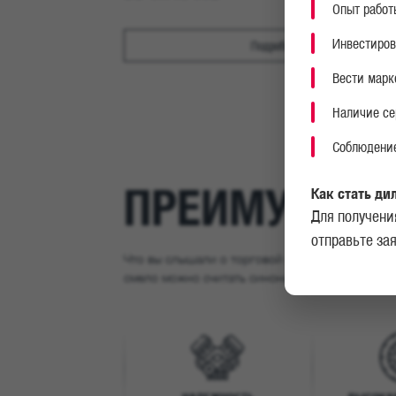
Опыт работ
Инвестиров
Подробнее
Вести марк
Наличие се
Соблюдение
ПРЕИМУЩЕС
Как стать ди
Для получени
отправьте за
Что вы слышали о торговой марке MAN? На пр
смело можно считать синонимом качества хотя 