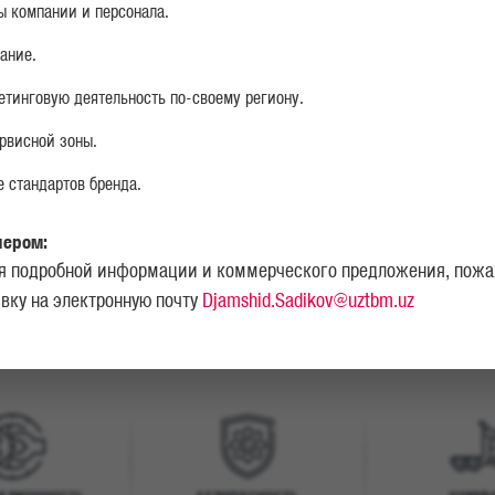
ы компании и персонала.
ание.
Подробнее
етинговую деятельность по-своему региону.
рвисной зоны.
 стандартов бренда.
ТВА MAN
лером:
я подробной информации и коммерческого предложения, пожа
явку на электронную почту
Djamshid.Sadikov@uztbm.uz
отяжении многих лет этот производитель грузовых авто занимает л
бы потому, что за весь период существования они получили десятки