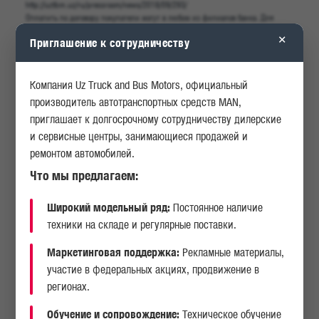
http://uztbm.uz/ru/pressroom/news/2018/09/293/
Оплатить по договору покупатели могут в любом из филиалов банка. Для
КАРЬЕРА
ОПРОСЫ
вашего удобства, оригинал договора можно забрать уже при получении вашей
×
Приглашение к сотрудничеству
техники, согласно срокам поставки.
Берегите себя и своих близких и будьте здоровы!
ИСТОРИЯ
АКЦИИ
Компания Uz Truck and Bus Motors, официальный
производитель автотранспортных средств MAN,
ДРУГИЕ НОВОСТИ
приглашает к долгосрочному сотрудничеству дилерские
и сервисные центры, занимающиеся продажей и
ремонтом автомобилей.
24.03.2026
Что мы предлагаем:
Широкий модельный ряд:
Постоянное наличие
техники на складе и регулярные поставки.
Маркетинговая поддержка:
Рекламные материалы,
участие в федеральных акциях, продвижение в
регионах.
Обучение и сопровождение:
Техническое обучение