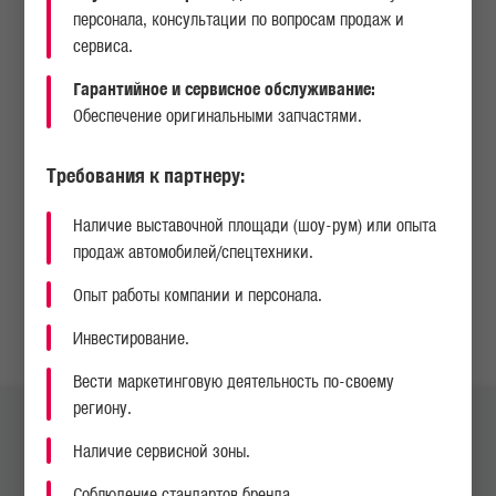
УВАЖАЕМЫЕ ПАРТНЕРЫ!
персонала, консультации по вопросам продаж и
сервиса.
Гарантийное и сервисное обслуживание:
Обеспечение оригинальными запчастями.
Требования к партнеру:
НАПИСАТЬ НАМ
Наличие выставочной площади (шоу-рум) или опыта
продаж автомобилей/спецтехники.
Опыт работы компании и персонала.
НАЙТИ СЕРВИСНЫЙ ЦЕНТР ИЛИ ДИЛЕРА
Инвестирование.
Вести маркетинговую деятельность по-своему
региону.
Юридический адрес:
Ташкентский офис:
Наличие сервисной зоны.
Республика Узбекистан,
Республика Узбекистан, г.
Самаркандская область,
Ташкент, 100128,
Соблюдение стандартов бренда.
Джамбайский район,
Шайхантахурский район ул.