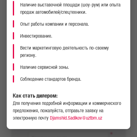
Наличие выставочной площади (шоу-рум) или опыта
продаж автомобилей/спецтехники.
Важно: При отправке резюме на вакантную позицию
Опыт работы компании и персонала.
используйте шаблон анкеты кандидата
Заполненную анкету отправить на адрес
cv@man.uz
Инвестирование.
или прикрепить к форме ниже
СКАЧАТЬ ШАБЛОН АНКЕТЫ КАНДИДАТА
Вести маркетинговую деятельность по-своему
региону.
Ваш вопрос
Наличие сервисной зоны.
Поля, отмеченные (*) являются обязательными к
заполнению
Соблюдение стандартов бренда.
Как стать дилером:
Для получения подробной информации и коммерческого
предложения, пожалуйста, отправьте заявку на
электронную почту
Djamshid.Sadikov@uztbm.uz