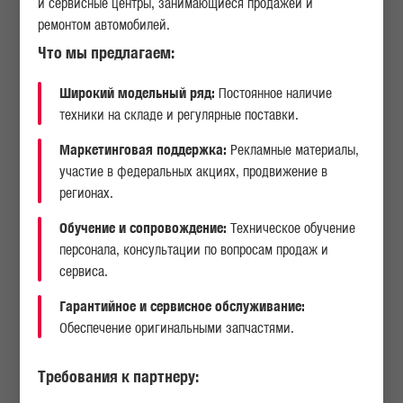
и сервисные центры, занимающиеся продажей и
ремонтом автомобилей.
Что мы предлагаем:
Широкий модельный ряд:
Постоянное наличие
техники на складе и регулярные поставки.
Маркетинговая поддержка:
Рекламные материалы,
участие в федеральных акциях, продвижение в
регионах.
Характер вопроса
Обучение и сопровождение:
Техническое обучение
персонала, консультации по вопросам продаж и
сервиса.
Вопрос
Жалоба
Гарантийное и сервисное обслуживание:
Заявка на
Анонимное
Обеспечение оригинальными запчастями.
модель
обращение
Заявка на
Другое
Требования к партнеру:
вакантную
позицию