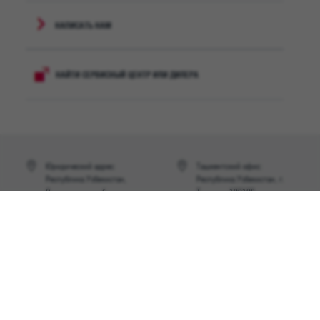
НАПИСАТЬ НАМ
НАЙТИ СЕРВИСНЫЙ ЦЕНТР ИЛИ ДИЛЕРА
Юридический адрес:
Ташкентский офис:
Республика Узбекистан,
Республика Узбекистан, г.
Самаркандская область,
Ташкент, 100128,
Джамбайский район,
Шайхантахурский район ул.
140400
Бахор, 41A.
На карте
На карте
Телефон:
E-mail: info@uztbm.uz
Отдел продаж: (77) 081-11-
Задать вопрос
11
Отдел сервиса: (77) 251-11-