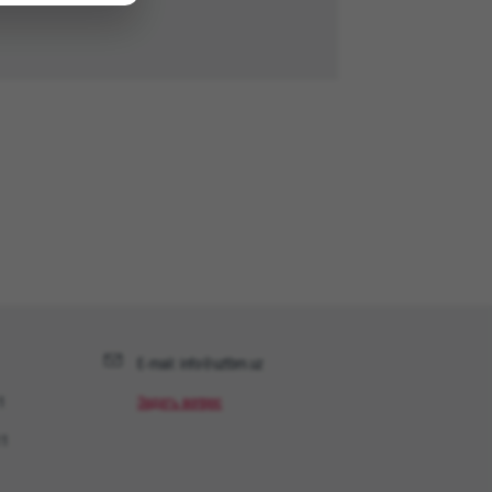
E-mail: info@uztbm.uz
1
Задать вопрос
11