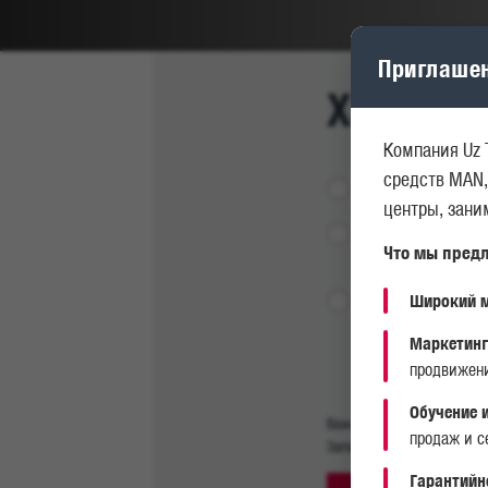
Приглашен
Характе
Компания Uz 
средств MAN,
Вопрос
центры, зан
Заявка на
Что мы предл
модель
Широкий м
Заявка на
вакантную
Маркетинг
позицию
продвижени
Обучение 
Важно: При отправке резю
продаж и с
Заполненную анкету отправ
Гарантийн