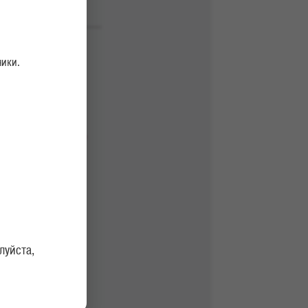
ники.
икрепить
луйста,