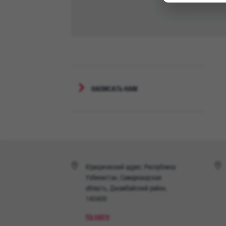
НАПИСАТЬ НАМ
Юридический адрес: Республика
Узбекистан, Самаркандская
область, Джамбайский район,
140400
На карте