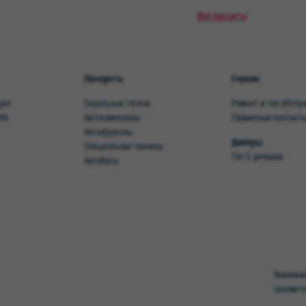
Все контакты
Продукты
Сервис
ция
Седельные тягачи
Ремонт и тех обслу
AN
Автосамосвалы
Сервисные контакт
Автофургоны
Дилеры
Специальная техника
Топ 5 дилеров
Автобусы
Внимание
нажмите