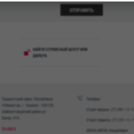
ОТПРАВИТЬ
НАЙТИ СЕРВИСНЫЙ ЦЕНТР ИЛИ
ДИЛЕРА
Ташкентский офис: Республика
Телефон:
Узбекистан, г. Ташкент, 100128,
Отдел продаж: (77) 081-11-1
Шайхантахурский район ул.
Бахор, 41A.
Отдел сервиса: (77) 251-11-
На карте
(8844) (8839)-Канцелярия