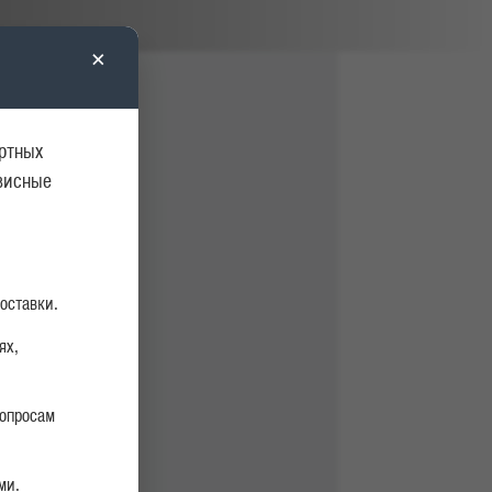
×
ортных
рвисные
оставки.
ях,
вопросам
ми.