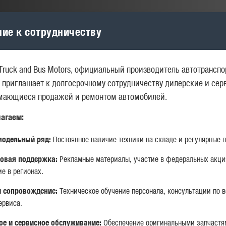
ие к сотрудничеству
р вопроса
Truck and Bus Motors, официальный производитель автотрансп
 приглашает к долгосрочному сотрудничеству дилерские и се
Жалоба
имающиеся продажей и ремонтом автомобилей.
Анонимное
агаем:
обращение
одельный ряд:
Постоянное наличие техники на складе и регулярные п
Другое
овая поддержка:
Рекламные материалы, участие в федеральных акци
е в регионах.
и сопровождение:
Техническое обучение персонала, консультации по 
ме на вакантную позицию используйте шаблон анкеты кандидата
ервиса.
ить на адрес
cv@man.uz
или прикрепить к форме ниже
ое и сервисное обслуживание:
Обеспечение оригинальными запчастя