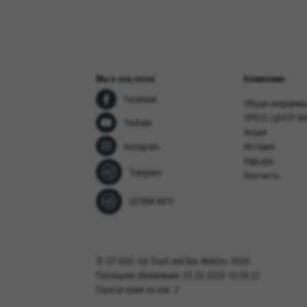
Мы в соц сетях
Компания
Facebook
Общая информа
ПРЕСС-ЦЕНТР M
Youtube
Акции
Instagram
История
Карьера
Telegram
Контакты
UZTBM INFO
© СП ООО «Uz Truck and Bus Motors» 2026
Последнее обновление: 25.03.2026 10:59:27
Посетителей on-line: 2