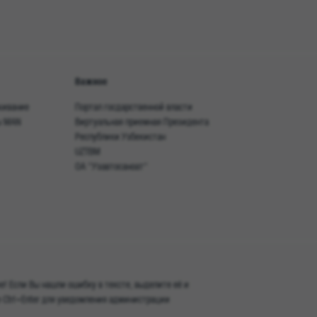
Важное
живание
Портал госдарственной власти
ы MAN
Виртуальная приемная Президента
Республики Узбекистан
UZTBM
ОА "Узавтосаноат"
! Если Вы нашли ошибку в тексте, выделите её и
 Ctrl+Enter для уведомления администрации