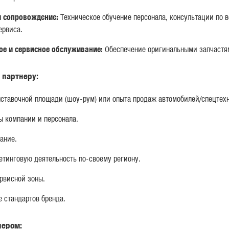
и сопровождение:
Техническое обучение персонала, консультации по 
ервиса.
Ташкентский офис: Республика
Телефон:
ое и сервисное обслуживание:
Обеспечение оригинальными запчастя
Узбекистан, г. Ташкент, 100128,
Отдел продаж: (77) 081-11-1
Шайхантахурский район ул.
 партнеру:
Бахор, 41A.
Отдел сервиса: (77) 251-11-
На карте
ставочной площади (шоу-рум) или опыта продаж автомобилей/спецтех
(8844) (8839)-Канцелярия
Все контакты
ы компании и персонала.
ание.
етинговую деятельность по-своему региону.
Продукты
Сервис
рвисной зоны.
ция
Седельные тягачи
Ремонт и тех обслу
AN
Автосамосвалы
Сервисные контакт
 стандартов бренда.
Автофургоны
Дилеры
Специальная техника
Топ 5 дилеров
лером:
Автобусы