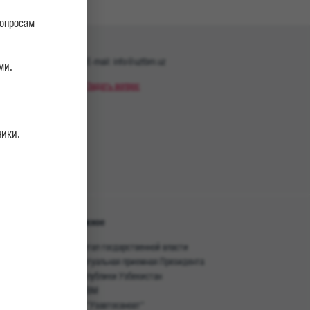
вопросам
E-mail: info@uztbm.uz
ми.
1
Задать вопрос
11
ники.
Важное
живание
Портал госдарственной власти
ы MAN
Виртуальная приемная Президента
Республики Узбекистан
UZTBM
ОА "Узавтосаноат"