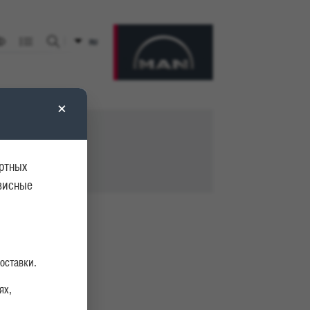
RU
Искать на сайте
×
ортных
рвисные
оставки.
ях,