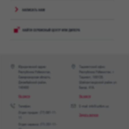
НАПИСАТЬ НАМ
НАЙТИ СЕРВИСНЫЙ ЦЕНТР ИЛИ ДИЛЕРА
Юридический адрес:
Ташкентский офис:
Республика Узбекистан,
Республика Узбекистан, г.
Самаркандская область,
Ташкент, 100128,
Джамбайский район,
Шайхантахурский район ул.
140400
Бахор, 41A.
На карте
На карте
Телефон:
E-mail: info@uztbm.uz
Отдел продаж: (77) 081-11-
Задать вопрос
11
Отдел сервиса: (77) 251-11-