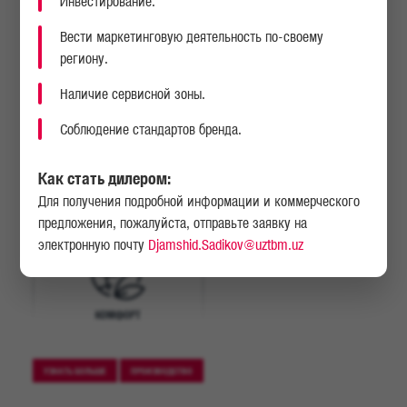
Инвестирование.
рынке. Грузовики MAN смело можно считать синонимом качества
хотя бы потому, что за весь период существования они получили
десятки престижных наград.
Вести маркетинговую деятельность по-своему
региону.
Наличие сервисной зоны.
Соблюдение стандартов бренда.
НАДЕЖНОСТЬ
ВЫСОКАЯ МОЩНОСТЬ
Как стать дилером:
Для получения подробной информации и коммерческого
предложения, пожалуйста, отправьте заявку на
БЕЗОПАСНОСТЬ
КОМФОРТ
электронную почту
Djamshid.Sadikov@uztbm.uz
КОМФОРТ
УЗНАТЬ БОЛЬШЕ
ПРОИЗВОДСТВО