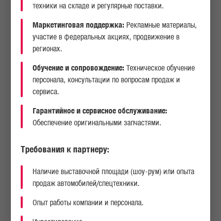
техники на складе и регулярные поставки.
Маркетинговая поддержка:
Рекламные материалы,
участие в федеральных акциях, продвижение в
регионах.
Обучение и сопровождение:
Техническое обучение
персонала, консультации по вопросам продаж и
АВТОСАМОСВАЛ MAN TGS 33.400 6X4 BB CH KF052
АВ
сервиса.
Гарантийное и сервисное обслуживание:
Подробнее
Обеспечение оригинальными запчастями.
Требования к партнеру:
Наличие выставочной площади (шоу-рум) или опыта
продаж автомобилей/спецтехники.
ПРЕИМУЩЕСТВА MAN
Опыт работы компании и персонала.
Что вы слышали о торговой марке MAN? На протяжении многих лет
этот производитель грузовых авто занимает лидирующие позиции на