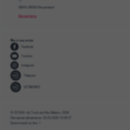
11
(8844) (8839)-Канцелярия
Все контакты
Мы в соц сетях
Facebook
Youtube
Instagram
Telegram
UZTBM INFO
© СП ООО «Uz Truck and Bus Motors» 2026
Последнее обновление: 25.03.2026 10:59:27
Посетителей on-line: 1