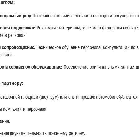
агаем:
одельный ряд:
Постоянное наличие техники на складе и регулярные п
01.05.2025 09:07:00
1
овая поддержка:
Рекламные материалы, участие в федеральных акци
е в регионах.
и сопровождение:
Техническое обучение персонала, консультации по 
ервиса.
ое и сервисное обслуживание:
Обеспечение оригинальными запчастя
 партнеру:
ставочной площади (шоу-рум) или опыта продаж автомобилей/спецтех
ы компании и персонала.
СП ООО UZ TRUCK AND BUS MOTORS ПРЕДСТАВИЛА
М
ИННОВАЦИОННУЮ ТЕХНИКУ НА ВЫСТАВКЕ
T
ание.
«ИННОПРОМ. ЦЕНТРАЛЬНАЯ АЗИЯ 2025»
Ц
етинговую деятельность по-своему региону.