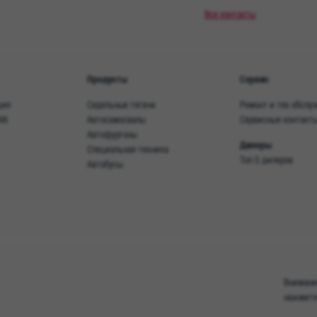
Все контакты
Продукты
Сервис
ция
Седельные тягачи
Ремонт и тех обслу
AN
Автосамосвалы
Сервисные контакт
Автофургоны
Дилеры
Специальная техника
Топ 5 дилеров
Автобусы
Внимание
нажмите