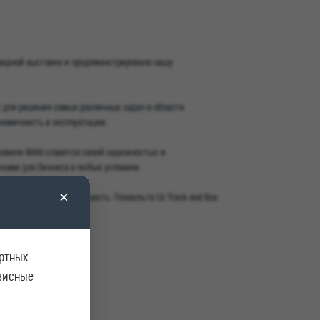
ародной выставке и продемонстрировала нашу
 для решения самых различных задач в области
номичность в эксплуатации.
узовики MAN славятся своей надежностью и
ками для бизнеса в любых условиях.
×
ысокую производительность. Позвольте Uz Track and Bus
ортных
рвисные