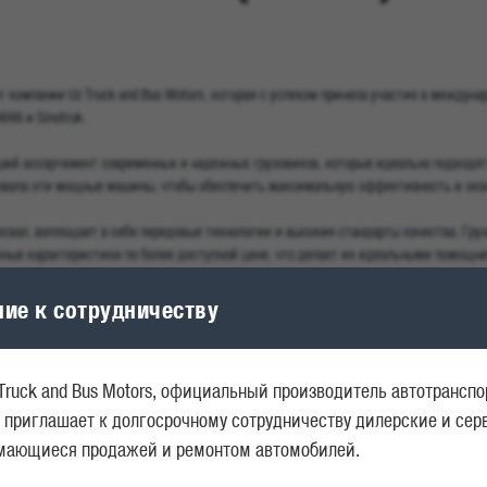
 компании Uz Truck and Bus Motors, которая с успехом приняла участие в междун
AN и Sinotruk.
ий ассортимент современных и надежных грузовиков, которые идеально подходят
овала эти мощные машины, чтобы обеспечить максимальную эффективность и эко
свал, воплощает в себе передовые технологии и высокие стандарты качества. Гр
чные характеристики по более доступной цене, что делает их идеальными помощни
тнерами для перевозчиков и предприятий, обеспечивая бесперебойную работу и в
ие к сотрудничеству
гий и современных решений в грузоперевозках.
Truck and Bus Motors, официальный производитель автотрансп
ОСТИ
 приглашает к долгосрочному сотрудничеству дилерские и се
имающиеся продажей и ремонтом автомобилей.