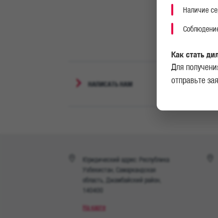
Наличие се
Соблюдение
Как стать ди
Для получени
отправьте за
НАПИСАТЬ НАМ
Юридический адрес: Республика
Узбекистан, Самаркандская
область, Джамбайский район,
140400
На карте