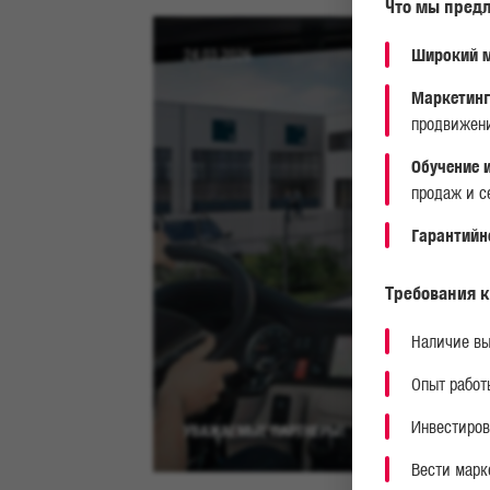
Что мы предл
Широкий м
24.03.2026
Маркетинг
продвижени
Обучение 
продаж и с
Гарантийн
Требования к
Наличие вы
Опыт работ
Инвестиров
УВАЖАЕМЫЕ ПАРТНЕРЫ!
Вести марк