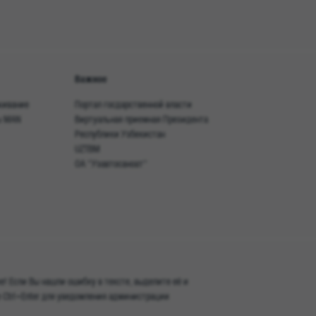
Важное
живание
Портал госдарственной власти
ы MAN
Виртуальная приемная Президента
Республики Узбекистан
UZTBM
ОА "Узавтосаноат"
! Если Вы нашли ошибку в тексте, выделите её и
 Ctrl+Enter для уведомления администрации