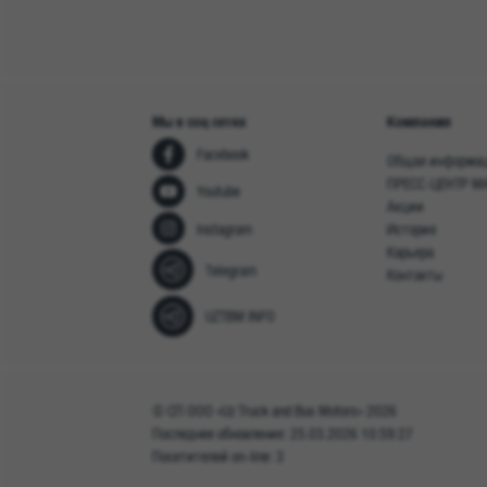
Мы в соц сетях
Компания
Facebook
Общая информа
ПРЕСС-ЦЕНТР M
Youtube
Акции
Instagram
История
Карьера
Telegram
Контакты
UZTBM INFO
© СП ООО «Uz Truck and Bus Motors» 2026
Последнее обновление: 25.03.2026 10:59:27
Посетителей on-line: 3