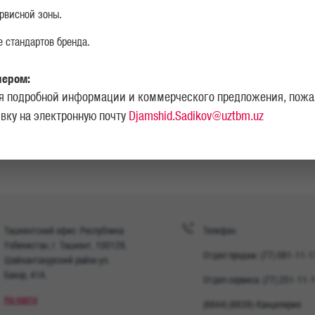
рвисной зоны.
 стандартов бренда.
лером:
я подробной информации и коммерческого предложения, пожа
НАЙТИ СЕРВИСНЫЙ ЦЕНТР ИЛИ
явку на электронную почту
Djamshid.Sadikov@uztbm.uz
ДИЛЕРА
Ташкентский офис: Республика
Телефон:
Узбекистан, г. Ташкент, 100128,
Отдел продаж: (77) 081-11-1
Шайхантахурский район ул.
Бахор, 41A.
Отдел сервиса: (77) 251-11-
На карте
(8844) (8839)-Канцелярия