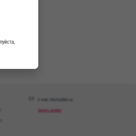
луйста,
E-mail: info@uztbm.uz
1
Задать вопрос
11