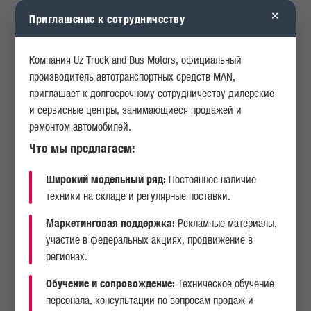
☎️ +998 97 444 05 20, +998 97 711-77-74
×
Приглашение к сотрудничеству
КАРЬЕРА
ОПРОСЫ
ДРУГИЕ НОВОСТИ
Компания Uz Truck and Bus Motors, официальный
ИСТОРИЯ
АКЦИИ
производитель автотранспортных средств MAN,
приглашает к долгосрочному сотрудничеству дилерские
и сервисные центры, занимающиеся продажей и
24.03.2026
ремонтом автомобилей.
Что мы предлагаем:
Широкий модельный ряд:
Постоянное наличие
техники на складе и регулярные поставки.
Маркетинговая поддержка:
Рекламные материалы,
участие в федеральных акциях, продвижение в
регионах.
УВАЖАЕМЫЕ ПАРТНЕРЫ!
Обучение и сопровождение:
Техническое обучение
персонала, консультации по вопросам продаж и