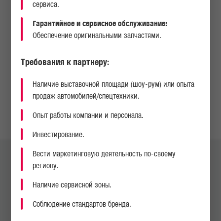
сервиса.
Гарантийное и сервисное обслуживание:
Обеспечение оригинальными запчастями.
Требования к партнеру:
НАПИСАТЬ НАМ
Наличие выставочной площади (шоу-рум) или опыта
продаж автомобилей/спецтехники.
НАЙТИ СЕРВИСНЫЙ ЦЕНТР ИЛИ ДИЛЕРА
Опыт работы компании и персонала.
Инвестирование.
Вести маркетинговую деятельность по-своему
Юридический адрес:
Ташкентский офис:
региону.
Республика Узбекистан,
Республика Узбекистан, г.
Самаркандская область,
Ташкент, 100128,
Наличие сервисной зоны.
Джамбайский район,
Шайхантахурский район ул.
140400
Бахор, 41A.
Соблюдение стандартов бренда.
На карте
На карте