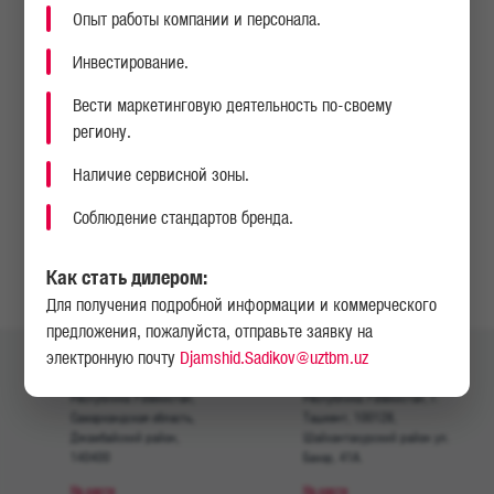
Опыт работы компании и персонала.
Инвестирование.
Вести маркетинговую деятельность по-своему
региону.
НАПИСАТЬ НАМ
Наличие сервисной зоны.
Соблюдение стандартов бренда.
НАЙТИ СЕРВИСНЫЙ ЦЕНТР ИЛИ ДИЛЕРА
Как стать дилером:
Для получения подробной информации и коммерческого
предложения, пожалуйста, отправьте заявку на
электронную почту
Djamshid.Sadikov@uztbm.uz
Юридический адрес:
Ташкентский офис:
Республика Узбекистан,
Республика Узбекистан, г.
Самаркандская область,
Ташкент, 100128,
Джамбайский район,
Шайхантахурский район ул.
140400
Бахор, 41A.
На карте
На карте