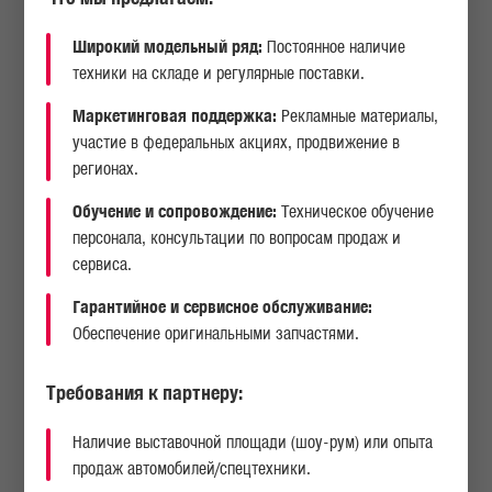
пожалуйста, отправьте заявку на электронную почту
Djamshid.Sadikov@uztbm.uz
Широкий модельный ряд:
Постоянное наличие
техники на складе и регулярные поставки.
ДРУГИЕ НОВОСТИ
Маркетинговая поддержка:
Рекламные материалы,
участие в федеральных акциях, продвижение в
регионах.
24.03.2026
Обучение и сопровождение:
Техническое обучение
персонала, консультации по вопросам продаж и
сервиса.
Гарантийное и сервисное обслуживание:
Обеспечение оригинальными запчастями.
Требования к партнеру:
Наличие выставочной площади (шоу-рум) или опыта
УВАЖАЕМЫЕ ПАРТНЕРЫ!
продаж автомобилей/спецтехники.