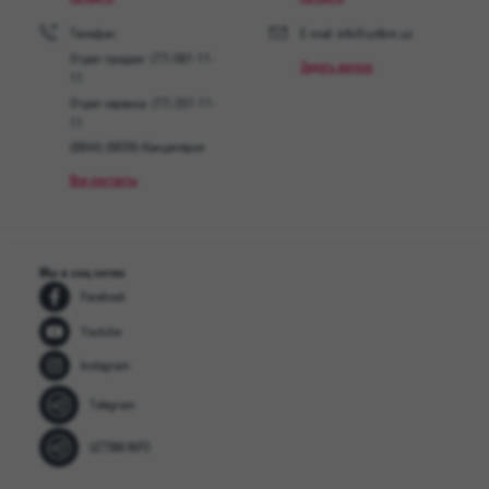
Телефон:
E-mail: info@uztbm.uz
Отдел продаж: (77) 081-11-
Задать вопрос
11
Отдел сервиса: (77) 251-11-
11
(8844) (8839)-Канцелярия
Все контакты
Мы в соц сетях
Facebook
Youtube
Instagram
Telegram
UZTBM INFO