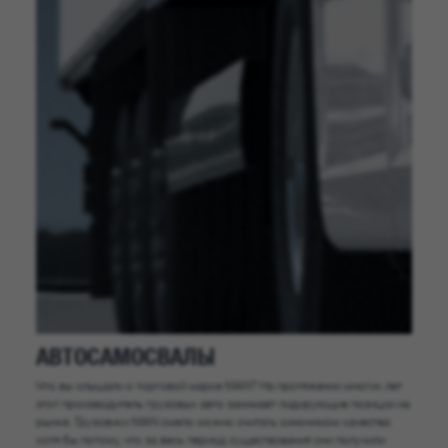
АВТОСАМОСВАЛЫ
Что вы слышали о торговой марке MAN? На протяжении многих лет
этот производитель грузовых авто занимает лидирующие позиции на
рынке. Грузовики MAN смело можно считать синонимом качества
хотя бы потому, что за весь период существования они получили