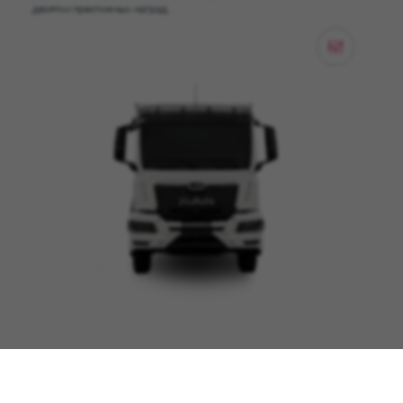
десятки престижных наград.
АВТОСАМОСВАЛ MAN TGS 33.400 6X4 BB CH KF052
Имеется в наличии ()