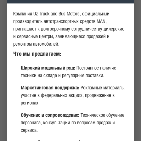
Компания Uz Truck and Bus Motors, официальный
производитель автотранспортных средств MAN,
приглашает к долгосрочному сотрудничеству дилерские
НАДЕЖНОСТЬ
ВЫСОКАЯ МОЩНОСТЬ
и сервисные центры, занимающиеся продажей и
ремонтом автомобилей.
Что мы предлагаем:
БЕЗОПАСНОСТЬ
КОМФОРТ
Широкий модельный ряд:
Постоянное наличие
техники на складе и регулярные поставки.
Маркетинговая поддержка:
Рекламные материалы,
участие в федеральных акциях, продвижение в
КОМФОРТ
регионах.
АВТОСАМОСВАЛ MAN TGS 41.400 8X4 BB CH KF022
Обучение и сопровождение:
Техническое обучение
персонала, консультации по вопросам продаж и
сервиса.