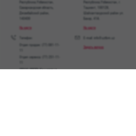
Республика Узбекистан,
Республика Узбекистан, г.
Самаркандская область,
Ташкент, 100128,
Джамбайский район,
Шайхантахурский район ул.
140400
Бахор, 41A.
На карте
На карте
Телефон:
E-mail: info@uztbm.uz
Отдел продаж: (77) 081-11-
Задать вопрос
11
Отдел сервиса: (77) 251-11-
11
(8844) (8839)-Канцелярия
Все контакты
Мы в соц сетях
Facebook
Youtube
Instagram