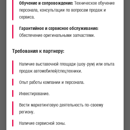
Обучение и сопровождение:
Техническое обучение
персонала, консультации по вопросам продаж и
сервиса.
Гарантийное и сервисное обслуживание:
Обеспечение оригинальными запчастями.
Требования к партнеру:
Наличие выставочной площади (шоу-рум) или опыта
продаж автомобилей/спецтехники.
Опыт работы компании и персонала.
Производственные мощности СП
ООО «Uz Truck and Bus Motors»
располагаются
Инвестирование.
в Джамбайском районе Самаркандской области.
Производственная площадь занимаемая предприятием составляет 26,34
Вести маркетинговую деятельность по-своему
гектара.
региону.
Продукция предприятия — грузовые автомобили MAN полной массой от 15
до 50 тонн: седельные тягачи, самосвалы, фургоны, спецтехника.
Наличие сервисной зоны.
Мощность завода рассчитана на выпуск свыше 3 тысяч грузовых автомобилей