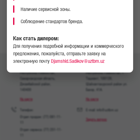
НАПИСАТЬ НАМ
Наличие сервисной зоны.
Соблюдение стандартов бренда.
НАЙТИ СЕРВИСНЫЙ ЦЕНТР ИЛИ ДИЛЕРА
Как стать дилером:
Для получения подробной информации и коммерческого
предложения, пожалуйста, отправьте заявку на
электронную почту
Djamshid.Sadikov@uztbm.uz
Юридический адрес:
Ташкентский офис:
Республика Узбекистан,
Республика Узбекистан, г.
Самаркандская область,
Ташкент, 100128,
Джамбайский район,
Шайхантахурский район ул.
140400
Бахор, 41A.
На карте
На карте
Телефон:
E-mail: info@uztbm.uz
Отдел продаж: (77) 081-11-
Задать вопрос
11
Отдел сервиса: (77) 251-11-
11