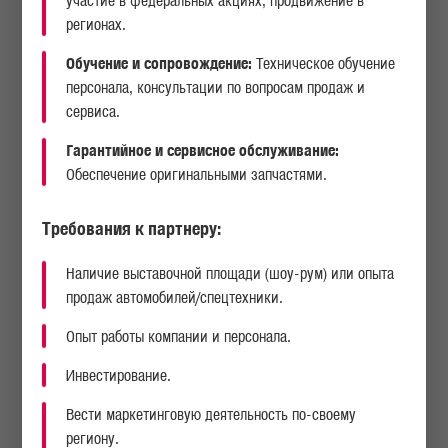
участие в федеральных акциях, продвижение в
регионах.
Обучение и сопровождение:
Техническое обучение
персонала, консультации по вопросам продаж и
сервиса.
Нименование
Местонахождение
Ф.И.О
Организации
Гарантийное и сервисное обслуживание:
Обеспечение оригинальными запчастями.
Требования к партнеру:
ООО «Interfix»
Ташкент, Сергелийский
Ташматов Р.М.
район, Янги Сергили,
д.56
Наличие выставочной площади (шоу-рум) или опыта
продаж автомобилей/спецтехники.
Опыт работы компании и персонала.
Инвестирование.
Вести маркетинговую деятельность по-своему
региону.