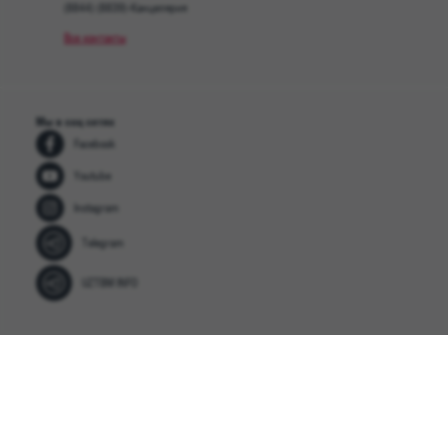
(8844) (8839)-Канцелярия
Все контакты
Мы в соц сетях
Facebook
Youtube
Instagram
Telegram
UZTBM INFO
© СП ООО «Uz Truck and Bus Motors» 2026
Последнее обновление: 25.03.2026 10:59:27
Посетителей on-line: 4