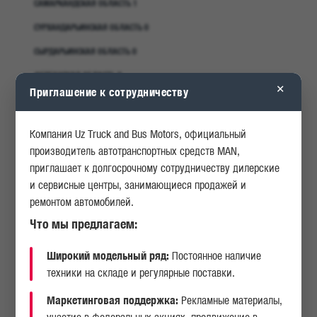
САМАРКАНДСКАЯ ОБЛАСТЬ 1
КАРЬЕРА
ОПРОСЫ
СУРХАНДАРЬИНСКАЯ ОБЛАСТЬ 0
СЫРДАРЬИНСКАЯ ОБЛАСТЬ 0
ИСТОРИЯ
АКЦИИ
ФЕРГАНСКАЯ ОБЛАСТЬ 0
×
Приглашение к сотрудничеству
ХОРЕЗМСКАЯ ОБЛАСТЬ 0
РЕСПУБЛИКА КАРАКАЛПАКСТАН 0
Компания Uz Truck and Bus Motors, официальный
производитель автотранспортных средств MAN,
приглашает к долгосрочному сотрудничеству дилерские
и сервисные центры, занимающиеся продажей и
ремонтом автомобилей.
Что мы предлагаем:
Широкий модельный ряд:
Постоянное наличие
техники на складе и регулярные поставки.
Маркетинговая поддержка:
Рекламные материалы,