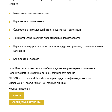
именно:
Мошенничество, взятничество;
Нарушение прав человека;
Соблюдение норм деловой этики нашими контрагентами;
Домогательство (в случае представления доказательств);
Нарушение внутренних политик и процедур, которые могут повлечь убытки
компании;
Конфликта интересов.
Если Вам стало известно о подобных случаях неправомерного поведения
напишите нам на «горячую линию»
compliance@man.uz
СП ООО «Uz Truck and Bus Motors» гарантирует конфиденциальность
информации, поступившей на «горячую линию».
Кодекс поведения
СКАЧАТЬ
«СООБЩИТЬ О НАРУШЕНИИ»