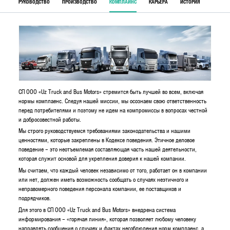
РУКОВОДСТВО
ПРОИЗВОДСТВО
КОМПЛАЙНС
КАРЬЕРА
ИСТОРИЯ
СП ООО «Uz Truck and Bus Motors» стремится быть лучшей во всем, включая
нормы комплаенс. Следуя нашей миссии, мы осознаем свою ответственность
перед потребителями и поэтому не идем на компромиссы в вопросах честной
и добросовестной работы.
Мы строго руководствуемся требованиями законодательства и нашими
ценностями, которые закреплены в Кодексе поведения. Этичное деловое
поведение – это неотъемлемая составляющая часть нашей деятельности,
которая служит основой для укрепления доверия к нашей компании.
Мы считаем, что каждый человек независимо от того, работает он в компании
или нет, должен иметь возможность сообщать о случаях неэтичного и
неправомерного поведения персонала компании, ее поставщиков и
подрядчиков.
Для этого в СП ООО «Uz Truck and Bus Motors» внедрена система
информирования – «горячая линия», которая позволяет любому человеку
направлять сообщения о случаях и фактах несоблюдения норм комплаенс, а