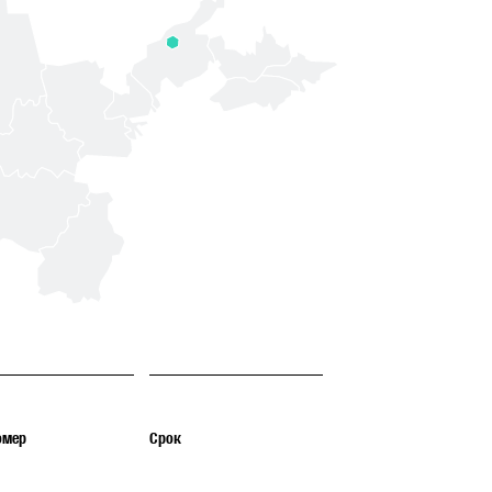
омер
Срок