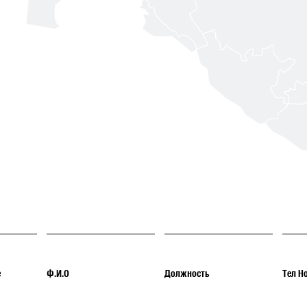
е
Ф.И.О
Должность
Тел Н