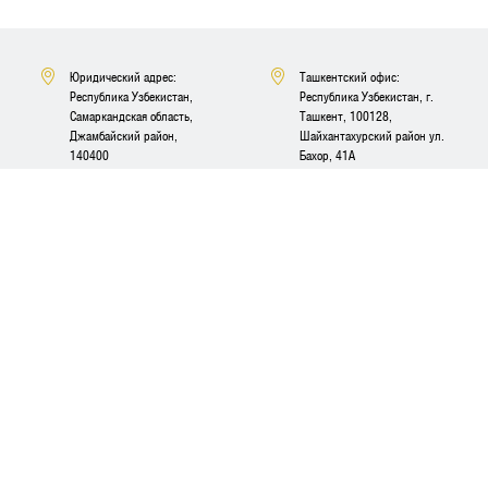
Юридический адрес:
Ташкентский офис:
Республика Узбекистан,
Республика Узбекистан, г.
Самаркандская область,
Ташкент, 100128,
Джамбайский район,
Шайхантахурский район ул.
140400
Бахор, 41A
На карте
На карте
Телефон:
E-mail: info@uztbm.uz
Отдел продаж: (77) 081-11-
Задать вопрос
11
Отдел сервиса: (77) 251-11-
11
(8844) (8839)-Канцелярия
Перезвоните мне
Мы в соц сетях