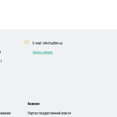
E-mail: info@uztbm.uz
1
Задать вопрос
11
Важное
живание
Портал госдарственной власти