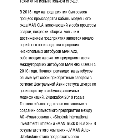
техники на испытательном стенде.
В 2015 году на предприятии был освоен
процесс производства кабины модельного
ряда MAN CLA, включающий в себя процессы
сварки, покраски, сборки. Большим
достижением предприятия является начало
серийного производства городских
низкопольных автобусов MAN А22,
работающих на сжатом природном газе и
междугородних автобусов MAN RRЗ СОАСН с
2016 года. Начало производства автобусов
ознаменует собой приобретение заводом в
регионе Центральной Азии статуса центра по
производству автобусов различных
модификаций. 24декабря 2019 года в
Ташкенте было подписано соглашение о
создании совместного предприятия между
АО «Узавтосаноат», «Sinotruk lnternational
lnvestment Limited» и «MAN Truck & Bus SE». В
результате этого компания «JV MAN Auto-
Uzbekistan» стала продолжать свою