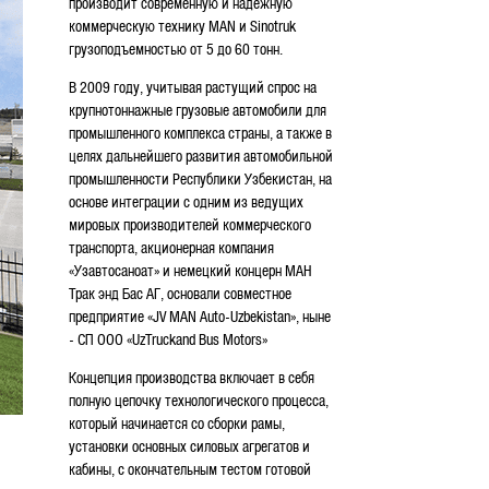
производит современную и надежную
коммерческую технику MAN и Sinotruk
грузоподъемностью от 5 до 60 тонн.
В 2009 году, учитывая растущий спрос на
крупнотоннажные грузовые автомобили для
промышленного комплекса страны, а также в
целях дальнейшего развития автомобильной
промышленности Республики Узбекистан, на
основе интеграции с одним из ведущих
мировых производителей коммерческого
транспорта, акционерная компания
«Узавтосаноат» и немецкий концерн МАН
Трак энд Бас АГ, основали совместное
предприятие «JV MAN Auto-Uzbekistan», ныне
- СП ООО «UzTruckand Bus Motors»
Концепция производства включает в себя
полную цепочку технологического процесса,
который начинается со сборки рамы,
установки основных силовых агрегатов и
кабины, с окончательным тестом готовой