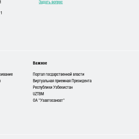
1
Задать вопрос
11
Важное
живание
Портал госдарственной власти
ы
Виртуальная приемная Президента
Республики Узбекистан
UZTBM
ОА "Узавтосаноат"