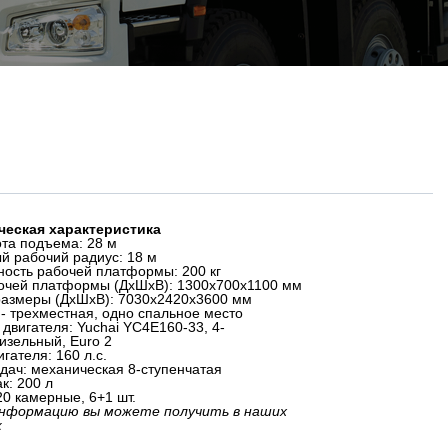
ческая характеристика
ота подъема: 28 м
й рабочий радиус: 18 м
ность рабочей платформы: 200 кг
очей платформы (ДхШхВ): 1300х700х1100 мм
размеры (ДхШхВ): 7030х2420х3600 мм
- трехместная, одно спальное место
 двигателя: Yuchai YC4E160-33, 4-
изельный, Euro 2
гателя: 160 л.с.
дач: механическая 8-ступенчатая
к: 200 л
0 камерные, 6+1 шт.
информацию вы можете получить в наших
ж