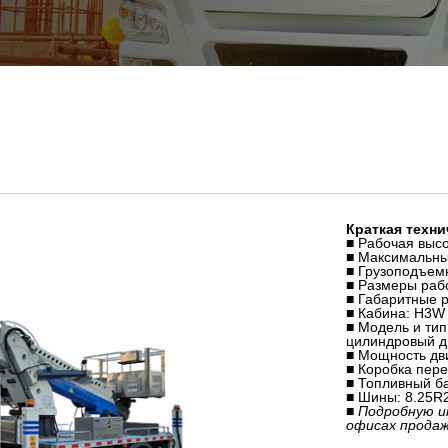
Краткая техни
■ Рабочая выс
■ Максимальны
■ Грузоподъем
■ Размеры раб
■ Габаритные 
■ Кабина: H3W 
■ Модель и тип
цилиндровый д
■ Мощность дви
■ Коробка пере
■ Топливный ба
■ Шины: 8.25R2
■ Подробную 
офисах прода