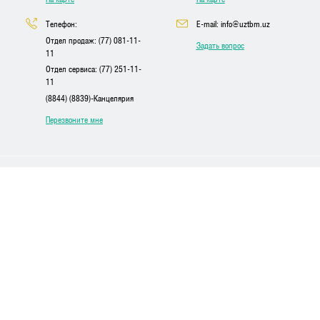
Телефон:
E-mail: info@uztbm.uz
Отдел продаж: (77) 081-11-
Задать вопрос
11
Отдел сервиса: (77) 251-11-
11
(8844) (8839)-Канцелярия
Перезвоните мне
Мы в соц сетях
Facebook
Youtube
Instagram
Telegram
UZTBM INFO