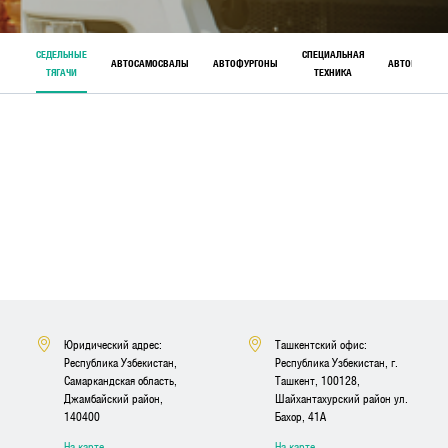
СЕДЕЛЬНЫЕ
СПЕЦИАЛЬНАЯ
АВТОСАМОСВАЛЫ
АВТОФУРГОНЫ
АВТОБУСЫ
ТЯГАЧИ
ТЕХНИКА
Юридический адрес:
Ташкентский офис:
Республика Узбекистан,
Республика Узбекистан, г.
Самаркандская область,
Ташкент, 100128,
Джамбайский район,
Шайхантахурский район ул.
140400
Бахор, 41A
На карте
На карте