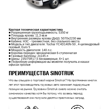
Краткая техническая характеристика
■ Разрешенная грузоподъемность: 5350 кг
■ Площадь кузова: 11,3 кв.м
■ Внутренние размеры кузова (ДхШ): 5070х2230 мм
■ Кабина: H3C - трехместная, без спального места
■ Модель и тип двигателя: Yuchai YC4D140N-50 , 4-цилиндровый
газовый, Euro 5
■ Мощность двигателя: 140 л.с.
■ Коробка передач: механическая 6-ступенчатая
■ Газовые баллоны: 2х145 л
■ Шины: 235/75R17,5 бескамерные, 6+1 шт.
■ Подробную информацию вы можете получить в наших
офисах продаж
ПРЕИМУЩЕСТВА SINOTRUK
Что вы слышали о торговой марке Sinotruk? На протяжении многих
лет этот производитель грузовых авто занимает лидирующие
позиции на рынке. Грузовики Sinotruk смело можно считать
синонимом качества хотя бы потому, что за весь период
существования они получили десятки престижных наград.