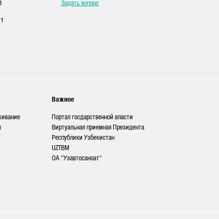
1
Задать вопрос
11
Важное
живание
Портал госдарственной власти
ы
Виртуальная приемная Президента
Республики Узбекистан
UZTBM
ОА "Узавтосаноат"