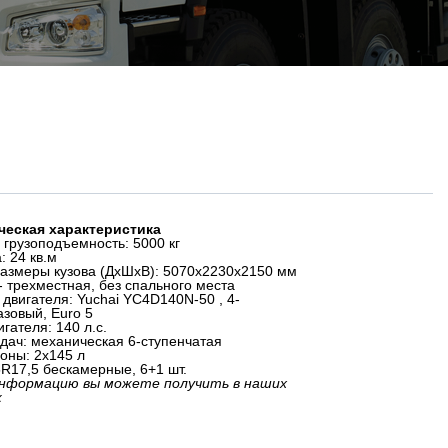
ческая характеристика
грузоподъемность: 5000 кг
: 24 кв.м
размеры кузова (ДхШхВ): 5070х2230х2150 мм
- трехместная, без спального места
 двигателя: Yuchai YC4D140N-50 , 4-
зовый, Euro 5
гателя: 140 л.с.
дач: механическая 6-ступенчатая
оны: 2х145 л
R17,5 бескамерные, 6+1 шт.
информацию вы можете получить в наших
ж