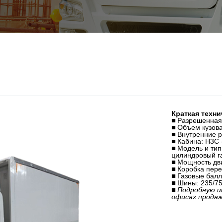
Краткая техни
■ Разрешенная 
■ Объем кузова
■ Внутренние 
■ Кабина: H3C 
■ Модель и тип
цилиндровый га
■ Мощность дви
■ Коробка пере
■ Газовые балл
■ Шины: 235/75
■ Подробную 
офисах прода