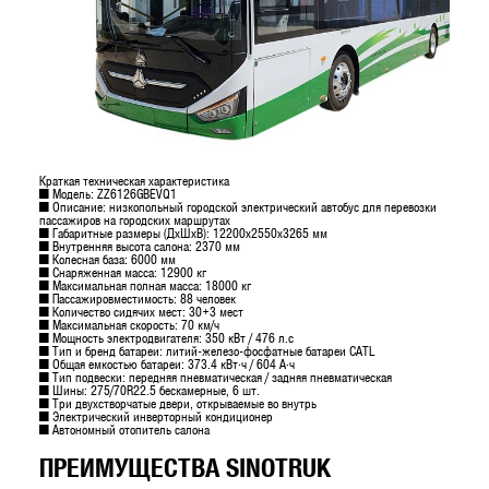
Краткая техническая характеристика
■ Модель: ZZ6126GBEVQ1
■ Описание: низкопольный городской электрический автобус для перевозки
пассажиров на городских маршрутах
■ Габаритные размеры (ДхШхВ): 12200х2550х3265 мм
■ Внутренняя высота салона: 2370 мм
■ Колесная база: 6000 мм
■ Снаряженная масса: 12900 кг
■ Максимальная полная масса: 18000 кг
■ Пассажировместимость: 88 человек
■ Количество сидячих мест: 30+3 мест
■ Максимальная скорость: 70 км/ч
■ Мощность электродвигателя: 350 кВт / 476 л.с
■ Тип и бренд батареи: литий-железо-фосфатные батареи CATL
■ Общая емкостью батареи: 373.4 кВт·ч / 604 А·ч
■ Тип подвески: передняя пневматическая / задняя пневматическая
■ Шины: 275/70R22.5 бескамерные, 6 шт.
■ Три двухстворчатые двери, открываемые во внутрь
■ Электрический инверторный кондиционер
■ Автономный отопитель салона
ПРЕИМУЩЕСТВА SINOTRUK