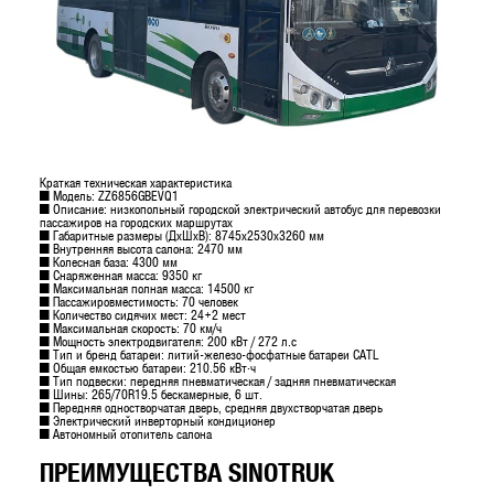
Краткая техническая характеристика
■ Модель: ZZ6856GBEVQ1
■ Описание: низкопольный городской электрический автобус для перевозки
пассажиров на городских маршрутах
■ Габаритные размеры (ДхШхВ): 8745х2530х3260 мм
■ Внутренняя высота салона: 2470 мм
■ Колесная база: 4300 мм
■ Снаряженная масса: 9350 кг
■ Максимальная полная масса: 14500 кг
■ Пассажировместимость: 70 человек
■ Количество сидячих мест: 24+2 мест
■ Максимальная скорость: 70 км/ч
■ Мощность электродвигателя: 200 кВт / 272 л.с
■ Тип и бренд батареи: литий-железо-фосфатные батареи CATL
■ Общая емкостью батареи: 210.56 кВт·ч
■ Тип подвески: передняя пневматическая / задняя пневматическая
■ Шины: 265/70R19.5 бескамерные, 6 шт.
■ Передняя одностворчатая дверь, средняя двухстворчатая дверь
■ Электрический инверторный кондиционер
■ Автономный отопитель салона
ПРЕИМУЩЕСТВА SINOTRUK