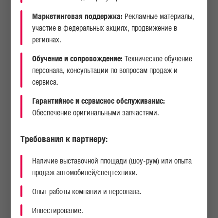
Маркетинговая поддержка:
Рекламные материалы,
участие в федеральных акциях, продвижение в
Нименование
регионах.
Местонахождение
Ф.И.О
Организации
Обучение и сопровождение:
Техническое обучение
персонала, консультации по вопросам продаж и
сервиса.
OOO «YEVRO OSIYO
г.Ташкент Чиланзарский
Кадиров А.А.
Гарантийное и сервисное обслуживание:
MAXSUS TEXNIKALARI»
р-н, улица Чорбог дом 2
Обеспечение оригинальными запчастями.
Требования к партнеру:
ООО «AvenueMotors»
г.Ташкент,
Мухитдинов С.Ш.
Наличие выставочной площади (шоу-рум) или опыта
Яккасарайский район,
Кичикхалкайули, дом -29
продаж автомобилей/спецтехники.
Опыт работы компании и персонала.
Инвестирование.