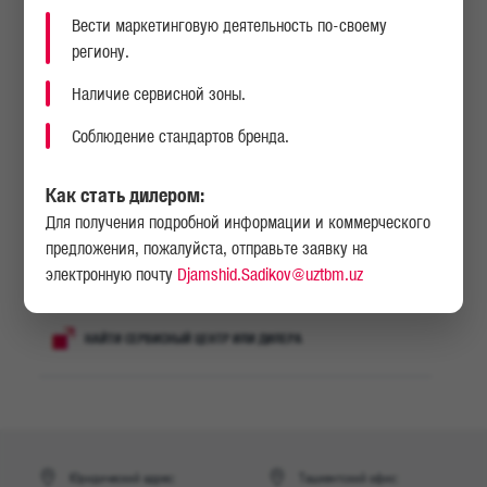
ООО «OSCAR
Toshkent tumani,
Талъатов Ш.Э.
Вести маркетинговую деятельность по-своему
МOTORCARS»
Yunusobod hududi, TXAY,
20-uy
региону.
Наличие сервисной зоны.
Соблюдение стандартов бренда.
Как стать дилером:
Для получения подробной информации и коммерческого
предложения, пожалуйста, отправьте заявку на
НАПИСАТЬ НАМ
электронную почту
Djamshid.Sadikov@uztbm.uz
НАЙТИ СЕРВИСНЫЙ ЦЕНТР ИЛИ ДИЛЕРА
Юридический адрес:
Ташкентский офис: