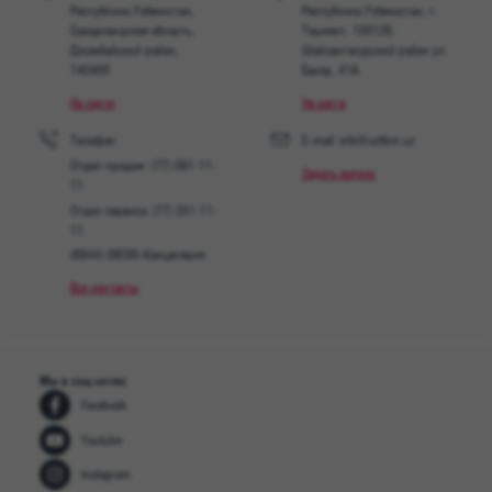
Республика Узбекистан,
Республика Узбекистан, г.
Самаркандская область,
Ташкент, 100128,
Джамбайский район,
Шайхантахурский район ул.
140400
Бахор, 41A.
На карте
На карте
Телефон:
E-mail: info@uztbm.uz
Отдел продаж: (77) 081-11-
Задать вопрос
11
Отдел сервиса: (77) 251-11-
11
(8844) (8839)-Канцелярия
Все контакты
Мы в соц сетях
Facebook
Youtube
Instagram