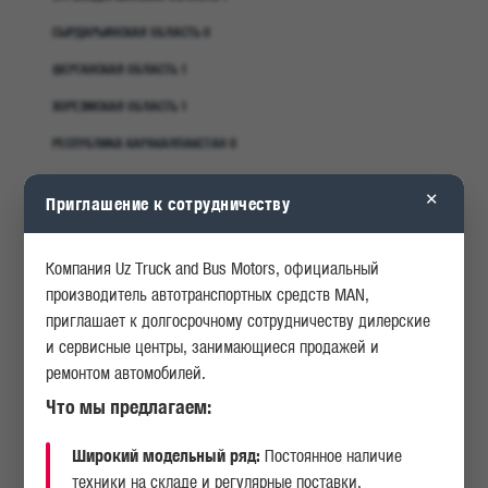
СЫРДАРЬИНСКАЯ ОБЛАСТЬ 0
КАРЬЕРА
ОПРОСЫ
ФЕРГАНСКАЯ ОБЛАСТЬ 1
ХОРЕЗМСКАЯ ОБЛАСТЬ 1
ИСТОРИЯ
АКЦИИ
РЕСПУБЛИКА КАРАКАЛПАКСТАН 0
×
Приглашение к сотрудничеству
Компания Uz Truck and Bus Motors, официальный
производитель автотранспортных средств MAN,
приглашает к долгосрочному сотрудничеству дилерские
и сервисные центры, занимающиеся продажей и
ремонтом автомобилей.
Что мы предлагаем:
Широкий модельный ряд:
Постоянное наличие
техники на складе и регулярные поставки.