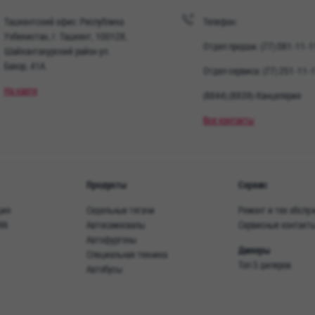
новые стандарт
Ташкентский офис: Республика
Телефон:
Множество инт
Узбекистан, г. Ташкент, 100128,
Отдел продаж: (77) 081-11-1
инновационных 
Шайхантахурский район ул.
максимальную 
Бахор, 41A.
Отдел сервиса: (77) 251-11-
транспортировк
На карте
помогают ему б
(8844) (8839)-Канцелярия
Для продолжит
Все контакты
предлагают ком
Продукты
Сервис
ция
Седельные тягачи
Ремонт и тех обслу
AN
Автосамосвалы
Сервисные контакт
Автофургоны
Дилеры
Специальная техника
Топ 5 дилеров
Автобусы