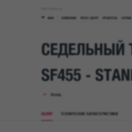
MAN Узбекистан
MAN
КОМПАНИЯ
ПРЕСС-ЦЕНТР
ПРОДУКТЫ
СЕРВИС
РОДУКТЫ
СЕРВИС
ДИЛЕРЫ
КОНТАКТЫ
СЕДЕЛЬНЫЙ Т
КОМПАНИЯ
ПРЕСС-ЦЕНТР
ПРОДУКТЫ
СЕРВИС
ДИЛЕРЫ
РУКОВОДСТВО
ПРЕСС-ЦЕНТР MAN
СЕДЕЛЬНЫЕ ТЯГАЧИ
РЕМОНТ И ТЕХ ОБСЛУЖИВАНИЕ
ДИЛЕРЫ В УЗБЕКИСТАНЕ
SF455 - STA
ПРОИЗВОДСТВО
ФОТОГАЛЕРЕЯ
АВТОСАМОСВАЛЫ
СЕРВИСНЫЙ ЦЕНТР
КАК СТАТЬ ДИЛЕРОМ
Назад
ВДОХНОВЕНИЕ И ИННОВАЦИИ
ВИДЕО
СПЕЦИАЛЬНАЯ ТЕХНИКА
ДИСТРИБЬЮТОРЫ (ЗАПЧАСТИ)
ОБЗОР
ТЕХНИЧЕСКИЕ ХАРАКТЕРИСТИКИ
КОМПЛАЙНС
ПОДПИСКА
АВТОБУСЫ