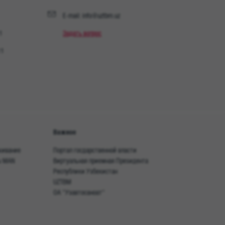
ы в сфере дальних рейсов.
E-mail: info@uztbm.uz
еллектуальных вспомогательных систем и
1
Задать вопрос
технологий обеспечивают высокую комфортность езды,
эффективность и повышают безопасности
11
и. Они разгружают водителя во время долгих рейсов и
ыстро и своевременно достигнуть места назначения.
ельных поездок современные кабины MAN TGS
фортный отдых. Откройте для себя новый MAN TGS!
Важное
живание
Портал госдарственной власти
ы MAN
Виртуальная приемная Президента
Республики Узбекистан
UZTBM
ОА "Узавтосаноат"