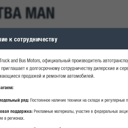
ТВА MAN
отяжении многих лет этот производитель грузовых авто занимает л
бы потому, что за весь период существования они получили десятки
ие к сотрудничеству
Truck and Bus Motors, официальный производитель автотрансп
 приглашает к долгосрочному сотрудничеству дилерские и се
Я МОЩНОСТЬ
БЕЗОПАСНОСТЬ
КОМФ
имающиеся продажей и ремонтом автомобилей.
агаем:
одельный ряд:
Постоянное наличие техники на складе и регулярные п
овая поддержка:
Рекламные материалы, участие в федеральных акци
е в регионах.