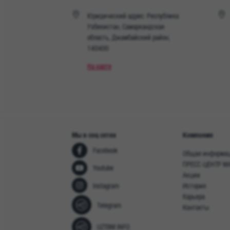
Юридический адрес: Республика
Узбекистан, Самаркандская
область, Джамбайский район,
140400
На карте
Мы в соц сетях
Компания
Facebook
Общая информа
ПРЕСС-ЦЕНТР M
Youtube
Акции
Instagram
История
Карьера
Telegram
Контакты
UZTBM INFO