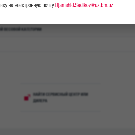
явку на электронную почту
Djamshid.Sadikov@uztbm.uz
ОЙ ВЕСОВОЙ КАТЕГОРИИ
Универ
решен
НАЙТИ СЕРВИСНЫЙ ЦЕНТР ИЛИ
MAN TGS отлич
ДИЛЕРА
приграничных д
перевозок, при
строительстве
высокомоментны
АКПП MAN TipMa
уникальной эрг