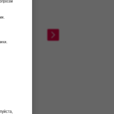
вопросам
ми.
ники.
луйста,