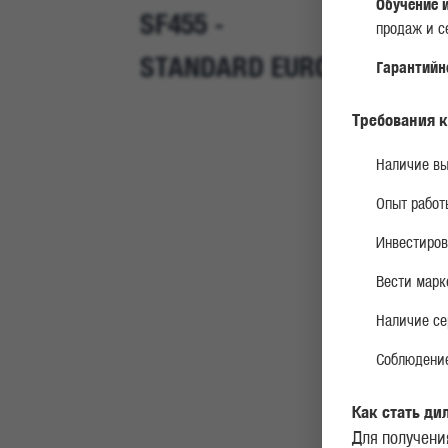
Обучение 
SF455 -
продаж и с
STANDARD EURO 5
Гарантийн
Требования к
Наличие вы
Опыт работ
Инвестиров
Вести марк
Наличие се
Соблюдение
Как стать ди
Для получени