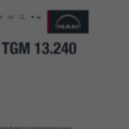
RU
Искать на сайте
TGM 13.240
рная объемом 4 м3 на базе двухосного шасси