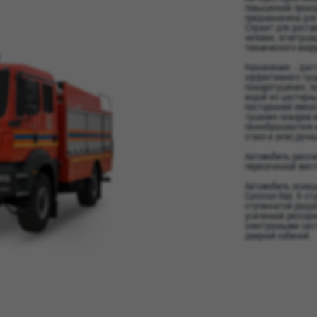
повышенной прохо
предназначена для
Служит для достав
человек, огнетуша
технического воор
Назначение: - дос
эффективного туше
пожаротушения, по
водой из цистерны
посторонней емкост
тушения пожаров 
пенообразователя 
ствол и (или) ручн
Автомобиль рассчи
пересеченной мест
Автомобиль оснаще
Common Rail, 9-ст
ступенчатой разда
усиленной рессорн
электронными сис
дверной кабиной.