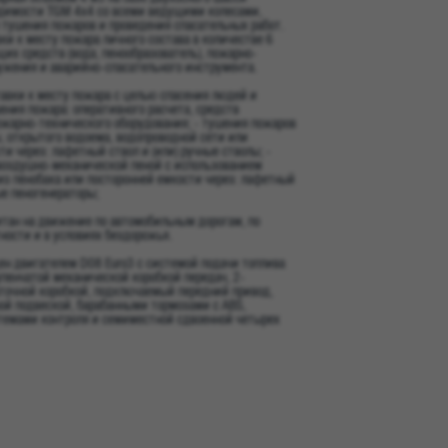
димости TGM 4x4 со всеми ведущими колесами,
 тушения пожаров и проведения спасательных работ.
ки к месту пожара личного состава в количестве 6
щих средств (вода, пенообразователь), пожарно-
ужения и аварийно-спасательного инструмента.
тавки к месту пожара с целью спасения людей и
ния пожара: оперативного расчета, средств
жарно-технического оборудования; - тушения пожаров
, открытого водоема, водопроводной сети или
и через: лафетный ствол и (или) ручные стволы; -
воздушно-механической пеной с использованием
из пенобака или посторонней емкости через: лафетный
ые пеногенераторы;
тан на движение по автомобильным дорогам, по
ности и в условиях бездорожья.
н двигателем D08 Euro3 с системой подачи топлива
упенчатой механической коробкой передач, 2-
точной коробкой, подключаемый передний привод,
ой подвеской, барабанными тормозами с ABS,
темами контроля и семиместной сдвоенной четырех