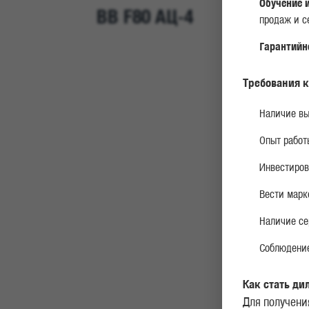
Обучение 
BB F80 АЦ-4
продаж и с
Гарантийн
Требования к
Наличие вы
Опыт работ
Инвестиров
Вести марк
Наличие се
Соблюдение
Как стать ди
Для получени