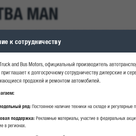
ТВА MAN
отяжении многих лет этот производитель грузовых авто занимает л
бы потому, что за весь период существования они получили десятки
ие к сотрудничеству
Truck and Bus Motors, официальный производитель автотрансп
 приглашает к долгосрочному сотрудничеству дилерские и се
Я МОЩНОСТЬ
БЕЗОПАСНОСТЬ
КОМФ
имающиеся продажей и ремонтом автомобилей.
агаем:
одельный ряд:
Постоянное наличие техники на складе и регулярные п
овая поддержка:
Рекламные материалы, участие в федеральных акци
е в регионах.