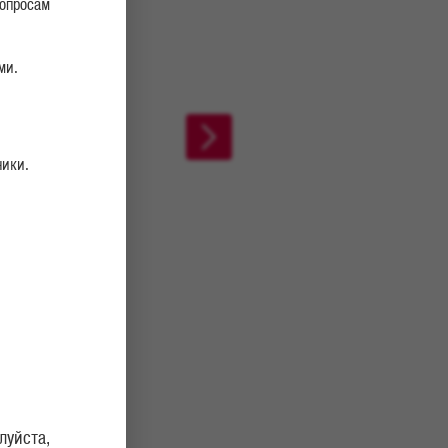
вопросам
ми.
ники.
луйста,