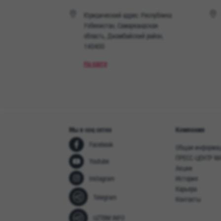
Юридический адрес: Республика
Узбекистан, Самаркандская
область, Джамбайский район,
140400
На карте
Мы в соц сетях
Компания
Facebook
Общая информа
ПРЕСС-ЦЕНТР M
Youtube
Акции
Instagram
История
Карьера
Telegram
Контакты
UZTBM INFO