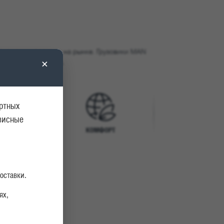
идирующие позиции на рынке. Грузовики MAN
×
 престижных наград.
ортных
рвисные
ОРТ
КОМФОРТ
оставки.
ях,