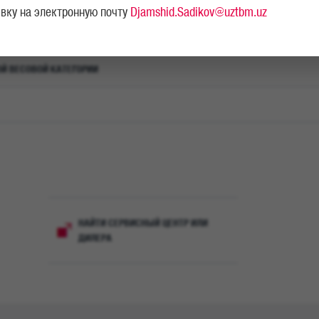
явку на электронную почту
Djamshid.Sadikov@uztbm.uz
ОЙ ВЕСОВОЙ КАТЕГОРИИ
Универ
решен
НАЙТИ СЕРВИСНЫЙ ЦЕНТР ИЛИ
MAN TGS отлич
ДИЛЕРА
приграничных д
перевозок, при
строительстве
высокомоментны
АКПП MAN TipMa
уникальной эрг