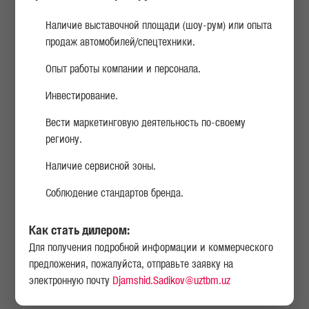
Наличие выставочной площади (шоу-рум) или опыта
360°
продаж автомобилей/спецтехники.
Опыт работы компании и персонала.
УНИВЕРСАЛЬНОСТЬ И РАЗНООБРАЗИЕ В ТЯЖЕЛОЙ ВЕСОВОЙ
КАТЕГОРИИ
Инвестирование.
ОПТИМИЗИРОВАННАЯ СОБСТВЕННАЯ МАССА
Вести маркетинговую деятельность по-своему
региону.
ЭФФЕКТИВНОСТЬ СИЛОВОЙ ЛИНИИ
Наличие сервисной зоны.
Соблюдение стандартов бренда.
НАПИСАТЬ НАМ
Как стать дилером:
Для получения подробной информации и коммерческого
НАЙТИ СЕРВИСНЫЙ ЦЕНТР ИЛИ ДИЛЕРА
предложения, пожалуйста, отправьте заявку на
электронную почту
Djamshid.Sadikov@uztbm.uz